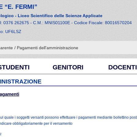
 “E. FERMI”
logico - Liceo Scientifico delle Scienze Applicate
el: 0376 262675 - C.M.: MNIS01100E - Codice Fiscale: 80016570204
cio: UF6LSZ
parente
/ Pagamenti dell'amministrazione
STUDENTI
GENITORI
DOCENTI
INISTRAZIONE
 pagamenti
 sul quale i soggetti versanti possono effettuare i pagamenti mediante bollettino post
 indicare obbligatoriamente per il versamento
2