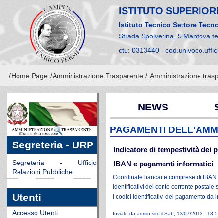
ISTITUTO SUPERIORE
Istituto Tecnico Settore Tecno
Strada Spolverina, 5 Mantova t
ctu: 0313440 - cod.univoco.uffi
/
Home Page
/
Amministrazione Trasparente
/
Amministrazione tras
NEWS
PAGAMENTI DELL'AMM
Segreteria - URP
Indicatore di tempestività dei
Segreteria - Ufficio
IBAN e pagamenti informatici
Relazioni Pubbliche
Coordinate bancarie comprese di IBAN
Identificativi del conto corrente postale
Utenti
I codici identificativi del pagamento da
Accesso Utenti
Inviato da
admin.sito
il Sab, 13/07/2013 - 13:5