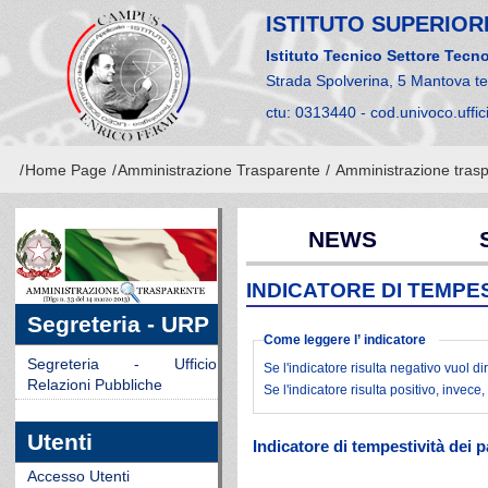
ISTITUTO SUPERIORE
Istituto Tecnico Settore Tecno
Strada Spolverina, 5 Mantova t
ctu: 0313440 - cod.univoco.uffi
/
Home Page
/
Amministrazione Trasparente
/
Amministrazione tras
NEWS
INDICATORE DI TEMPE
Segreteria - URP
Come leggere l’ indicatore
Segreteria - Ufficio
Se l'indicatore risulta negativo vuol d
Relazioni Pubbliche
Se l'indicatore risulta positivo, invec
Utenti
Indicatore di tempestività dei
Accesso Utenti