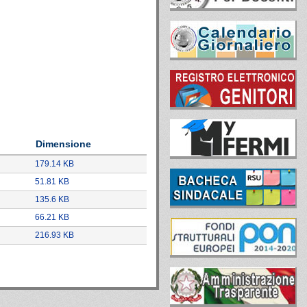
Dimensione
179.14 KB
51.81 KB
135.6 KB
66.21 KB
216.93 KB