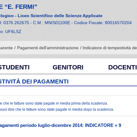
 “E. FERMI”
logico - Liceo Scientifico delle Scienze Applicate
el: 0376 262675 - C.M.: MNIS01100E - Codice Fiscale: 80016570204
cio: UF6LSZ
parente
/
Pagamenti dell'amministrazione
/ Indicatore di tempestività d
STUDENTI
GENITORI
DOCENTI
STIVITÀ DEI PAGAMENTI
ire che le fatture sono state pagate in media prima della scadenza.
e, vuol dire che le fatture sono state pagate in media dopo la scadenza.
 pagamenti periodo luglio-dicembre 2014: INDICATORE = 9