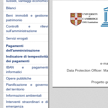
sussidi, vantaggi economici
Bilanci
Beni immobili e gestione
patrimonio
Controlli e rilievi
sull'amministrazione
Servizi erogati
Pagamenti
dell'amministrazione
Indicatore di tempestività
dei pagamenti
e-ma
IBAN e pagamenti
Data Protection Officer: M
informatici
Opere pubbliche
Progetto g
Pianificazione e governo
del territorio
Informazioni ambientali
Interventi straordinari e di
emergenza