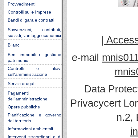
Provvedimenti
Controlli sulle Imprese
Bandi di gara e contratti
Sovvenzioni, contributi,
sussidi, vantaggi economici
|
Accessi
Bilanci
e-mail
mnis011
Beni immobili e gestione
patrimonio
mnis
Controlli e rilievi
sull'amministrazione
Servizi erogati
Data Protec
Pagamenti
dell'amministrazione
Privacycert Lo
Opere pubbliche
n.2,
Pianificazione e governo
del territorio
i
Informazioni ambientali
Interventi straordinari e di