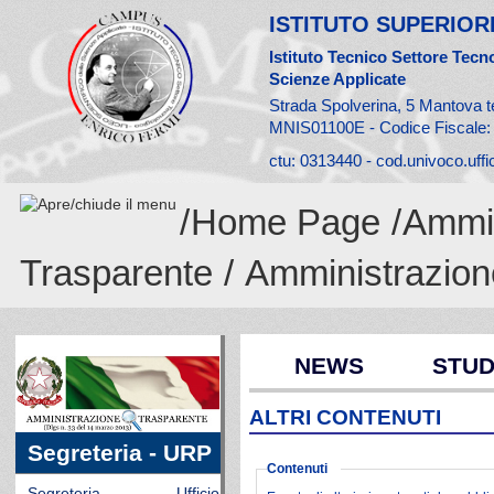
ISTITUTO SUPERIORE
Istituto Tecnico Settore Tecno
Scienze Applicate
Strada Spolverina, 5 Mantova t
MNIS01100E - Codice Fiscale
ctu: 0313440 - cod.univoco.uff
/
Home Page
/
Ammin
Trasparente
/
Amministrazion
NEWS
STUD
ALTRI CONTENUTI
Segreteria - URP
Contenuti
Segreteria - Ufficio