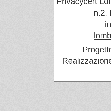
Privacycert Lo
n.2,
i
lomb
Progett
Realizzazion