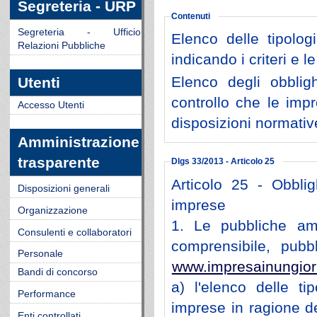
Segreteria - URP
Contenuti
Segreteria - Ufficio
Elenco delle tipolog
Relazioni Pubbliche
indicando i criteri e 
Elenco degli obblig
Utenti
controllo che le imp
Accesso Utenti
disposizioni normativ
Amministrazione
trasparente
Dlgs 33/2013 - Articolo 25
Articolo 25 - Obblig
Disposizioni generali
imprese
Organizzazione
1. Le pubbliche amm
Consulenti e collaboratori
comprensibile, pubbl
Personale
www.impresainungiorn
Bandi di concorso
a) l'elenco delle ti
Performance
imprese in ragione de
Enti controllati