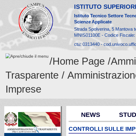
ISTITUTO SUPERIORE
Istituto Tecnico Settore Tecno
Scienze Applicate
Strada Spolverina, 5 Mantova t
MNIS01100E - Codice Fiscale
ctu: 0313440 - cod.univoco.uff
/
Home Page
/
Ammin
Trasparente
/
Amministrazion
Imprese
NEWS
STUD
CONTROLLI SULLE IM