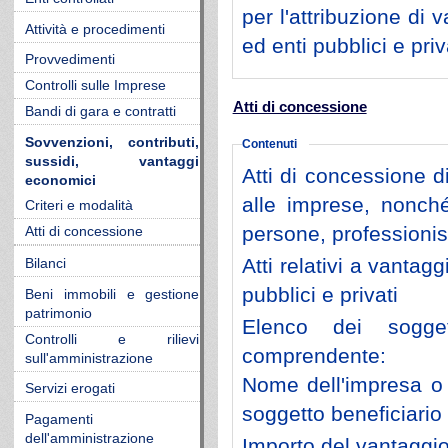
per l'attribuzione d
Attività e procedimenti
ed enti pubblici e priv
Provvedimenti
Controlli sulle Imprese
Atti di concessione
Bandi di gara e contratti
Sovvenzioni, contributi,
Contenuti
sussidi, vantaggi
Atti di concessione di
economici
alle imprese, nonché
Criteri e modalità
persone, professionist
Atti di concessione
Atti relativi a vanta
Bilanci
pubblici e privati
Beni immobili e gestione
patrimonio
Elenco dei soggett
Controlli e rilievi
comprendente:
sull'amministrazione
Nome dell'impresa o de
Servizi erogati
soggetto beneficiario
Pagamenti
dell'amministrazione
Importo del vantaggi