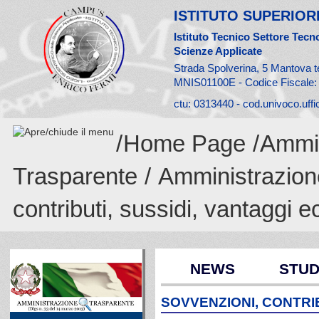
ISTITUTO SUPERIORE
Istituto Tecnico Settore Tecno
Scienze Applicate
Strada Spolverina, 5 Mantova t
MNIS01100E - Codice Fiscale
ctu: 0313440 - cod.univoco.uff
/
Home Page
/
Ammin
Trasparente
/
Amministrazion
contributi, sussidi, vantaggi 
NEWS
STUD
SOVVENZIONI, CONTRIB