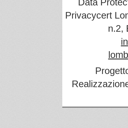
Data Protec
Privacycert Lo
n.2,
i
lomb
Progett
Realizzazion