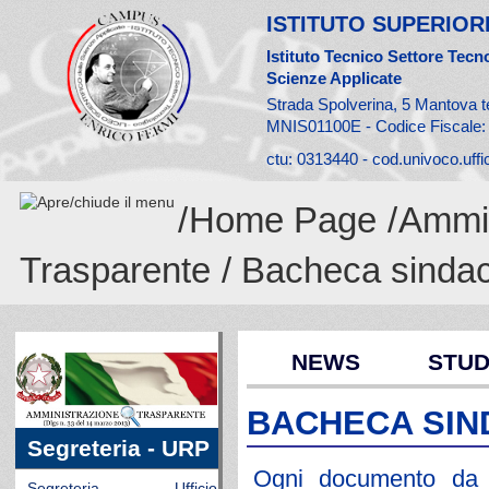
ISTITUTO SUPERIORE
Istituto Tecnico Settore Tecno
Scienze Applicate
Strada Spolverina, 5 Mantova t
MNIS01100E - Codice Fiscale
ctu: 0313440 - cod.univoco.uff
/
Home Page
/
Ammin
Trasparente
/ Bacheca sinda
NEWS
STUD
BACHECA SIN
Segreteria - URP
Ogni documento da af
Segreteria - Ufficio