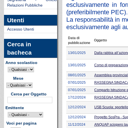
esclusivamente in for
Relazioni Pubbliche
(preferibilmente PEC).
La responsabilità in me
Utenti
esclusivamente agli aut
Accesso Utenti
Data di
Oggetto
pubblicazione
Cerca in
bacheca
13/01/2025
Dalla rabbia all’azio
Anno scolastico
13/01/2025
Corso di preparazion
08/01/2025
Assemblea provincial
Mese
07/01/2025
RASSEGNA SINDACAL
07/01/2025
Comparto Istruzione 
Cerca per Oggetto
17/12/2024
RASSEGNA SINDACAL
12/12/2024
USB Scuola: sportell
Emittente
12/12/2024
Progetto SosPra - Sup
Voci per pagina
11/12/2024
ANQUAP sciopero lavo