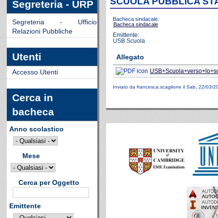
SCUOLA PUBBLICA ST
Segreteria - URP
Bacheca sindacale:
Segreteria - Ufficio
Bacheca sindacale
Relazioni Pubbliche
Emittente:
USB Scuola
Utenti
Allegato
USB+Scuola+verso+lo+sci
Accesso Utenti
Inviato da
francesca.scaglione
il Sab, 22/03/2
Cerca in
bacheca
Anno scolastico
Mese
Cerca per Oggetto
Emittente