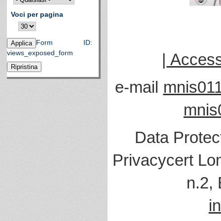
Voci per pagina
Form ID:
views_exposed_form
|
Accessi
e-mail
mnis011
mnis
Data Protec
Privacycert Lo
n.2,
i