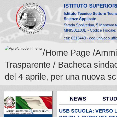
ISTITUTO SUPERIORE
Istituto Tecnico Settore Tecno
Scienze Applicate
Strada Spolverina, 5 Mantova t
MNIS01100E - Codice Fiscale
ctu: 0313440 - cod.univoco.uff
/
Home Page
/
Ammin
Trasparente
/
Bacheca sinda
del 4 aprile, per una nuova sc
NEWS
STUD
USB SCUOLA: VERSO L