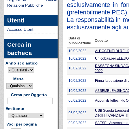
esclusivamente in for
Relazioni Pubbliche
(preferibilmente PEC).
La responsabilità in me
Utenti
esclusivamente agli aut
Accesso Utenti
Data di
Oggetto
pubblicazione
Cerca in
10/02/2022
AI DOCENTI DI RELI
bacheca
10/02/2022
Unicobas.per.ELEZI
Anno scolastico
RASSEGNA SINDACAL
10/02/2022
2022
Mese
10/02/2022
Firma la petizione 
10/02/2022
ASSEMBLEA.SINDAC
Cerca per Oggetto
05/02/2022
AppuntiEffelleci Flc 
Emittente
USB Scuola Lombard
05/02/2022
DIRITTI. CANDIDATI!
03/02/2022
SAESE - Assemblea s
Voci per pagina