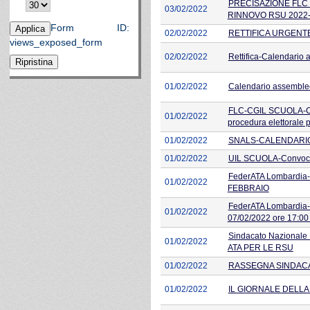
PRECISAZIONE FLC 
03/02/2022
RINNOVO RSU 2022
Form ID:
02/02/2022
RETTIFICA URGENT
views_exposed_form
02/02/2022
Rettifica-Calendari
01/02/2022
Calendario assembl
FLC-CGIL SCUOLA-Conv
01/02/2022
procedura elettorale 
01/02/2022
SNALS-CALENDARIO A
01/02/2022
UIL SCUOLA-Convocaz
FederATA Lombardi
01/02/2022
FEBBRAIO
FederATA Lombardi
01/02/2022
07/02/2022 ore 17:00 
Sindacato Nazional
01/02/2022
ATA PER LE RSU
01/02/2022
RASSEGNA SINDACAL
01/02/2022
IL GIORNALE DELLA