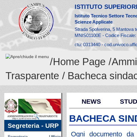
ISTITUTO SUPERIORE
Istituto Tecnico Settore Tecno
Scienze Applicate
Strada Spolverina, 5 Mantova t
MNIS01100E - Codice Fiscale
ctu: 0313440 - cod.univoco.uff
/
Home Page
/
Ammin
Trasparente
/ Bacheca sinda
NEWS
STUD
BACHECA SIN
Segreteria - URP
Ogni documento da af
Segreteria - Ufficio