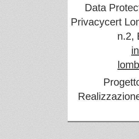
Data Protec
Privacycert Lo
n.2,
i
lomb
Progett
Realizzazion