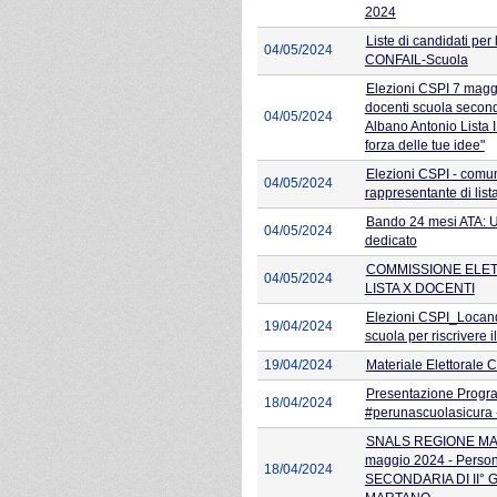
2024
Liste di candidati per
04/05/2024
CONFAIL-Scuola
Elezioni CSPI 7 magg
docenti scuola second
04/05/2024
Albano Antonio Lista 
forza delle tue idee"
Elezioni CSPI - comu
04/05/2024
rappresentante di list
Bando 24 mesi ATA: U
04/05/2024
dedicato
COMMISSIONE ELET
04/05/2024
LISTA X DOCENTI
Elezioni CSPI_Loca
19/04/2024
scuola per riscrivere 
19/04/2024
Materiale Elettorale
Presentazione Progra
18/04/2024
#perunascuolasicura
SNALS REGIONE MAR
maggio 2024 - Person
18/04/2024
SECONDARIA DI II° 