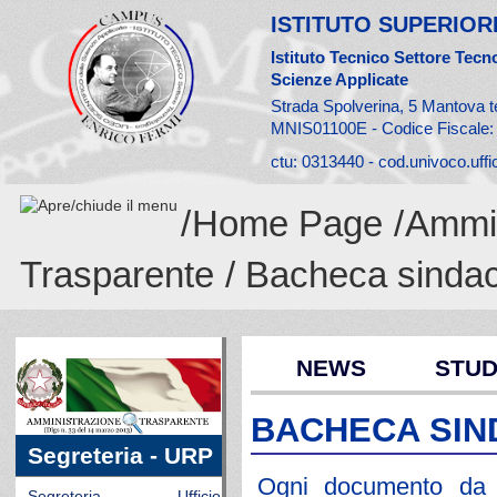
ISTITUTO SUPERIORE
Istituto Tecnico Settore Tecno
Scienze Applicate
Strada Spolverina, 5 Mantova t
MNIS01100E - Codice Fiscale
ctu: 0313440 - cod.univoco.uff
/
Home Page
/
Ammin
Trasparente
/ Bacheca sinda
NEWS
STUD
BACHECA SIN
Segreteria - URP
Ogni documento da af
Segreteria - Ufficio