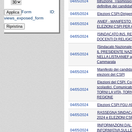
04/05/2024
Istruzione. Trasmissio
definitive dei candidat
Form ID:
04/05/2024
Elezioni CSPI-Dirigen
views_exposed_form
ANIEF - MANIFESTO
04/05/2024
ELEZIONI CSPI PER 
[SINDACATO INS. REL
04/05/2024
DOCENTI DI RELIGI
[Sindacato Nazional
IL PRESIDENTE NA
04/05/2024
NELLA LISTA ANIEF app
Cammarata
Manifesto dei candid
04/05/2024
elezioni del CSPI
Elezioni del CSPI. Co
scolastici. Comunicat
04/05/2024
TORNI LA VITA, TOR
REGIONE
04/05/2024
Elezioni CSPI FGU-A
RASSEGNA SINDACALE
04/05/2024
2024 e ELEZIONI CSP
[INFORMAZIONI DAL 
04/05/2024
INFORMATIVA SULLE