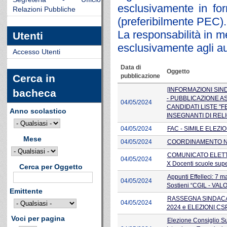
esclusivamente in for
Relazioni Pubbliche
(preferibilmente PEC).
La responsabilità in me
Utenti
esclusivamente agli aut
Accesso Utenti
Data di
Oggetto
pubblicazione
Cerca in
[INFORMAZIONI SIND
bacheca
- PUBBLICAZIONE 
04/05/2024
CANDIDATI LISTE "F
Anno scolastico
INSEGNANTI DI REL
04/05/2024
FAC - SIMILE ELEZI
Mese
04/05/2024
COORDINAMENTO NA
COMUNICATO ELETTO
04/05/2024
X Docenti scuole supe
Cerca per Oggetto
Appunti Effelleci: 7 m
04/05/2024
Sostieni “CGIL - VA
Emittente
RASSEGNA SINDACALE
04/05/2024
2024 e ELEZIONI CSP
Voci per pagina
Elezione Consiglio Su