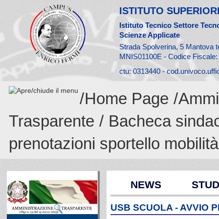
ISTITUTO SUPERIORE
Istituto Tecnico Settore Tecno
Scienze Applicate
Strada Spolverina, 5 Mantova t
MNIS01100E - Codice Fiscale
ctu: 0313440 - cod.univoco.uff
/
Home Page
/
Ammin
Trasparente
/
Bacheca sinda
prenotazioni sportello mobilit
NEWS
STUD
USB SCUOLA - AVVIO 