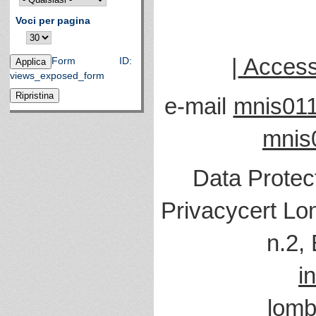
Voci per pagina
|
Accessi
Form ID:
views_exposed_form
e-mail
mnis011
mnis
Data Protec
Privacycert Lo
n.2,
i
lomb