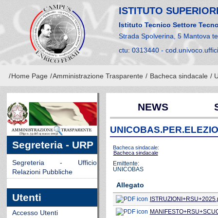
ISTITUTO SUPERIORE
Istituto Tecnico Settore Tecno
Strada Spolverina, 5 Mantova t
ctu: 0313440 - cod.univoco.uffi
/
Home Page
/
Amministrazione Trasparente
/
Bacheca sindacale
/ 
NEWS
UNICOBAS.PER.ELEZIO
Segreteria - URP
Bacheca sindacale:
Bacheca sindacale
Segreteria - Ufficio
Emittente:
UNICOBAS
Relazioni Pubbliche
Allegato
Utenti
ISTRUZIONI+RSU+2025.
MANIFESTO+RSU+SCUO
Accesso Utenti