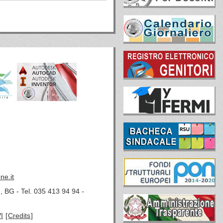
ne.it
, BG - Tel. 035 413 94 94 -
I
[
Credits
]