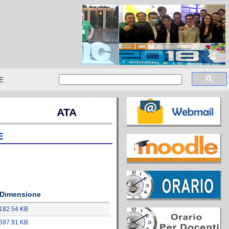
E
ATA
E
Dimensione
182.54 KB
597.91 KB