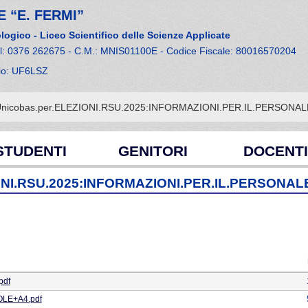
 “E. FERMI”
logico - Liceo Scientifico delle Scienze Applicate
el: 0376 262675 - C.M.: MNIS01100E - Codice Fiscale: 80016570204
cio: UF6LSZ
Unicobas.per.ELEZIONI.RSU.2025:INFORMAZIONI.PER.IL.PERSONAL
STUDENTI
GENITORI
DOCENTI
NI.RSU.2025:INFORMAZIONI.PER.IL.PERSONAL
pdf
LE+A4.pdf