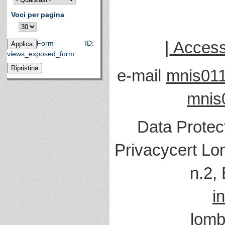
Voci per pagina
|
Accessi
Form ID:
views_exposed_form
e-mail
mnis011
mnis
Data Protec
Privacycert Lo
n.2,
i
lomb