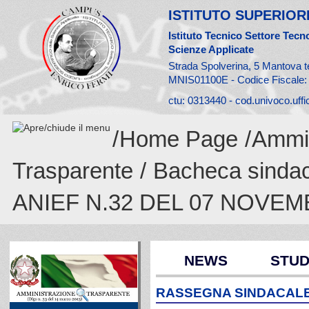
ISTITUTO SUPERIORE
Istituto Tecnico Settore Tecno
Scienze Applicate
Strada Spolverina, 5 Mantova t
MNIS01100E - Codice Fiscale
ctu: 0313440 - cod.univoco.uff
/
Home Page
/
Ammin
Trasparente
/
Bacheca sinda
ANIEF N.32 DEL 07 NOVEM
NEWS
STUD
RASSEGNA SINDACALE 