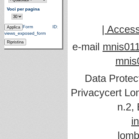
Voci per pagina
|
Accessi
Form ID:
views_exposed_form
e-mail
mnis011
mnis
Data Protec
Privacycert Lo
n.2,
i
lomb