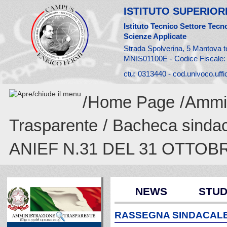
ISTITUTO SUPERIORE
Istituto Tecnico Settore Tecno
Scienze Applicate
Strada Spolverina, 5 Mantova t
MNIS01100E - Codice Fiscale
ctu: 0313440 - cod.univoco.uff
/
Home Page
/
Ammin
Trasparente
/
Bacheca sinda
ANIEF N.31 DEL 31 OTTOB
NEWS
STUD
RASSEGNA SINDACALE 