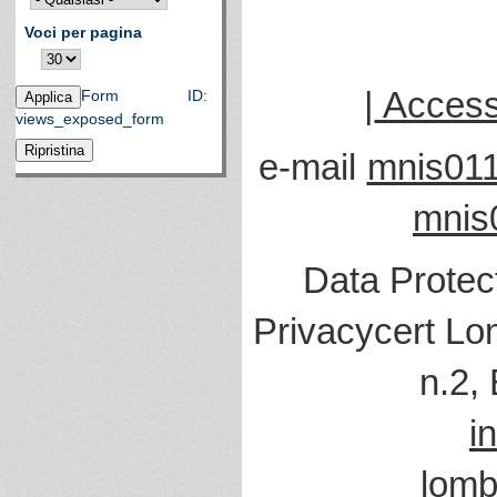
Voci per pagina
|
Accessi
Form ID:
views_exposed_form
e-mail
mnis011
mnis
Data Protec
Privacycert Lo
n.2,
i
lomb