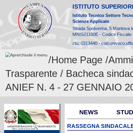
ISTITUTO SUPERIORE
Istituto Tecnico Settore Tecno
Scienze Applicate
Strada Spolverina, 5 Mantova t
MNIS01100E - Codice Fiscale
ctu: 0313440 - cod.univoco.uff
/
Home Page
/
Ammin
Trasparente
/
Bacheca sinda
ANIEF N. 4 - 27 GENNAIO 2
NEWS
STUD
RASSEGNA SINDACALE A