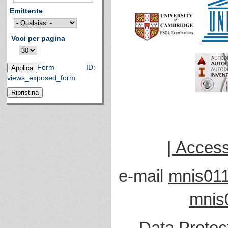
Emittente
Voci per pagina
Form ID:
views_exposed_form
|
Accessi
e-mail
mnis011
mnis
Data Protec