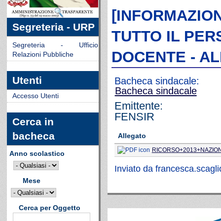
[INFORMAZIONI
Segreteria - URP
TUTTO IL PE
Segreteria - Ufficio
DOCENTE - A
Relazioni Pubbliche
Utenti
Bacheca sindacale:
Bacheca sindacale
Accesso Utenti
Emittente:
FENSIR
Cerca in
bacheca
Allegato
RICORSO+2013+NAZION
Anno scolastico
Inviato da
francesca.scagl
Mese
Cerca per Oggetto