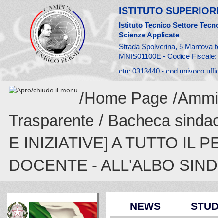
ISTITUTO SUPERIORE
Istituto Tecnico Settore Tecno
Scienze Applicate
Strada Spolverina, 5 Mantova t
MNIS01100E - Codice Fiscale
ctu: 0313440 - cod.univoco.uff
/
Home Page
/
Ammin
Trasparente
/
Bacheca sinda
E INIZIATIVE] A TUTTO I
DOCENTE - ALL'ALBO SIN
NEWS
STUD