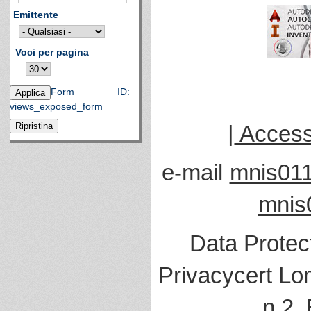
Emittente
Voci per pagina
Form ID:
views_exposed_form
|
Accessi
e-mail
mnis011
mnis
Data Protec
Privacycert Lo
n.2,