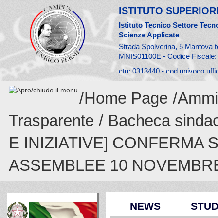
ISTITUTO SUPERIORE
Istituto Tecnico Settore Tecno
Scienze Applicate
Strada Spolverina, 5 Mantova t
MNIS01100E - Codice Fiscale
ctu: 0313440 - cod.univoco.uff
/
Home Page
/
Ammin
Trasparente
/
Bacheca sinda
E INIZIATIVE] CONFERMA 
ASSEMBLEE 10 NOVEMBR
NEWS
STUD