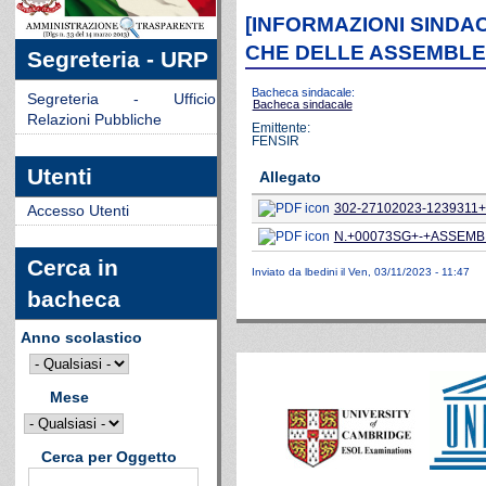
[INFORMAZIONI SINDAC
CHE DELLE ASSEMBLE
Segreteria - URP
Bacheca sindacale:
Segreteria - Ufficio
Bacheca sindacale
Relazioni Pubbliche
Emittente:
FENSIR
Utenti
Allegato
302-27102023-1239311+-+
Accesso Utenti
N.+00073SG+-+ASSEMB
Cerca in
Inviato da
lbedini
il Ven, 03/11/2023 - 11:47
bacheca
Anno scolastico
Mese
Cerca per Oggetto