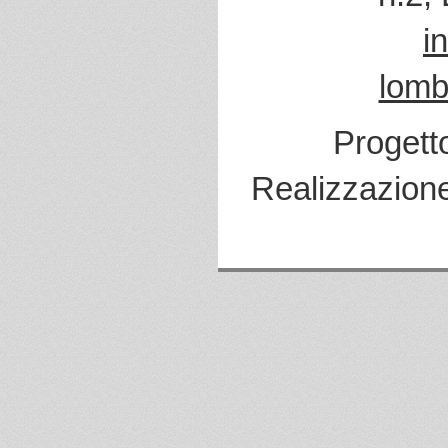
i
lomb
Progett
Realizzazion