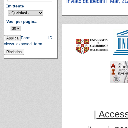
Inviato da
lbedini
il Mar, 21
Emittente
Voci per pagina
Form ID:
views_exposed_form
|
Accessi