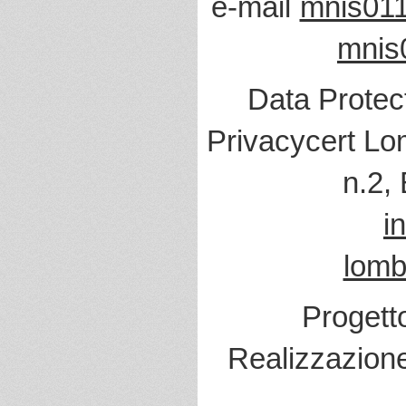
e-mail
mnis011
mnis
Data Protec
Privacycert Lo
n.2,
i
lomb
Progett
Realizzazion