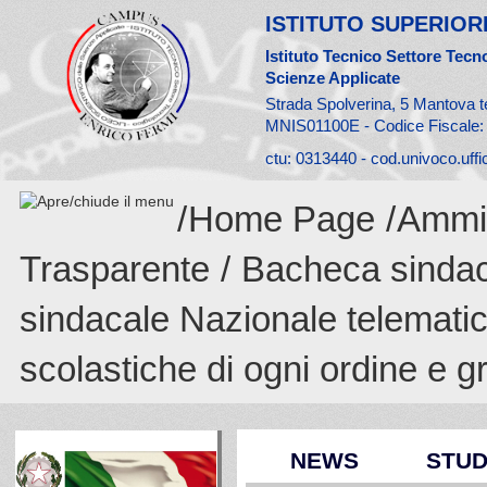
ISTITUTO SUPERIORE
Istituto Tecnico Settore Tecno
Scienze Applicate
Strada Spolverina, 5 Mantova t
MNIS01100E - Codice Fiscale
ctu: 0313440 - cod.univoco.uff
/
Home Page
/
Ammin
Trasparente
/
Bacheca sinda
sindacale Nazionale telematica
scolastiche di ogni ordine e gr
NEWS
STUD