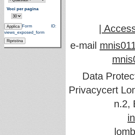
Voci per pagina
|
Accessi
Form ID:
views_exposed_form
e-mail
mnis011
mnis
Data Protec
Privacycert Lo
n.2,
i
lomb