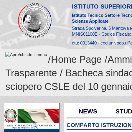
ISTITUTO SUPERIORE
Istituto Tecnico Settore Tecno
Scienze Applicate
Strada Spolverina, 5 Mantova t
MNIS01100E - Codice Fiscale
ctu: 0313440 - cod.univoco.uff
/
Home Page
/
Ammin
Trasparente
/
Bacheca sinda
sciopero CSLE del 10 gennai
NEWS
STUD
COMPARTO ISTRUZIONE