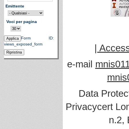
Emittente
Voci per pagina
Form ID:
views_exposed_form
|
Accessi
e-mail
mnis011
mnis
Data Protec
Privacycert Lo
n.2,