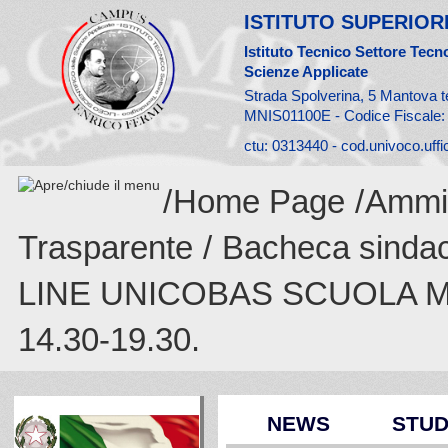
ISTITUTO SUPERIORE
Istituto Tecnico Settore Tecno
Scienze Applicate
Strada Spolverina, 5 Mantova t
MNIS01100E - Codice Fiscale
ctu: 0313440 - cod.univoco.uff
/
Home Page
/
Ammin
Trasparente
/
Bacheca sinda
LINE UNICOBAS SCUOLA M
14.30-19.30.
NEWS
STUD