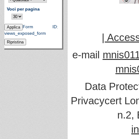
Voci per pagina
Form ID:
views_exposed_form
|
Accessi
e-mail
mnis011
mnis
Data Protec
Privacycert Lo
n.2,
i