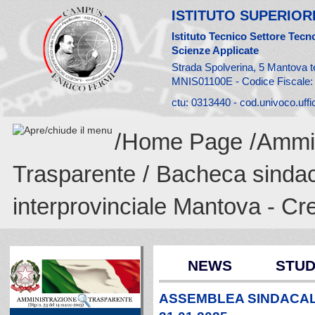
ISTITUTO SUPERIORE
Istituto Tecnico Settore Tecno
Scienze Applicate
Strada Spolverina, 5 Mantova t
MNIS01100E - Codice Fiscale
ctu: 0313440 - cod.univoco.uff
/
Home Page
/
Ammin
Trasparente
/
Bacheca sinda
interprovinciale Mantova - C
NEWS
STUD
ASSEMBLEA SINDACAL