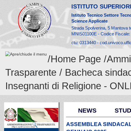
ISTITUTO SUPERIORE
Istituto Tecnico Settore Tecno
Scienze Applicate
Strada Spolverina, 5 Mantova t
MNIS01100E - Codice Fiscale
ctu: 0313440 - cod.univoco.uff
/
Home Page
/
Ammin
Trasparente
/
Bacheca sinda
Insegnanti di Religione - ON
NEWS
STUD
ASSEMBLEA SINDACALE