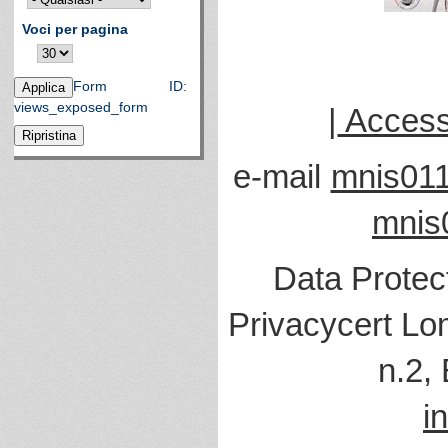
Voci per pagina
Form ID:
views_exposed_form
|
Accessi
e-mail
mnis011
mnis
Data Protec
Privacycert Lo
n.2,
i